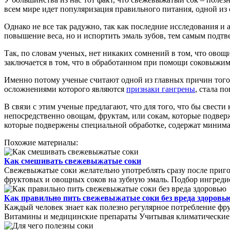
всем мире идет популяризация правильного питания, одной из
Однако не все так радужно, так как последние исследования и
повышение веса, но и испортить эмаль зубов, тем самым подт
Так, по словам ученых, нет никаких сомнений в том, что овощ
заключается в том, что в обработанном при помощи соковыжима
Именно потому ученые считают одной из главных причин того,
осложнениями которого являются
признаки гангрены
, стала п
В связи с этим ученые предлагают, что для того, что бы свес
непосредственно овощам, фруктам, или сокам, которые подвер
которые подвержены специальной обработке, содержат минима
Похожие материалы:
Как смешивать свежевыжатые соки
Свежевыжатые соки желательно употреблять сразу после приг
фруктовых и овощных соков на зубную эмаль. Подбор ингредие
Как правильно пить свежевыжатые соки без вреда здоровь
Каждый человек знает как полезно регулярное потребление фрук
Витамины и медицинские препараты Учитывая климатические ос