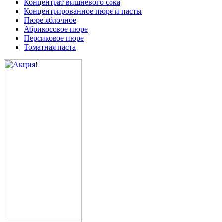
Концентрат вишневого сока
Концентрированное пюре и пасты
Пюре яблочное
Абрикосовое пюре
Персиковое пюре
Томатная паста