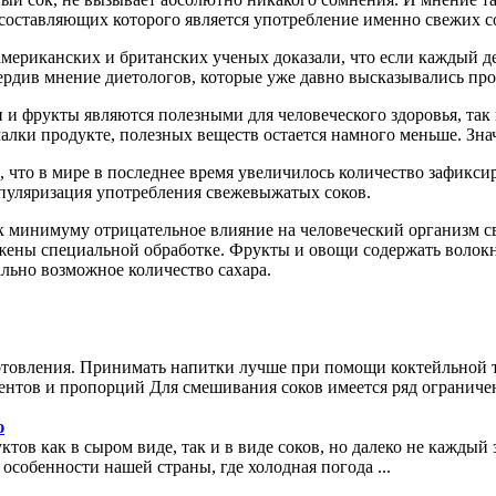
 составляющих которого является употребление именно свежих с
 американских и британских ученых доказали, что если каждый д
вердив мнение диетологов, которые уже давно высказывались п
и и фрукты являются полезными для человеческого здоровья, так
лки продукте, полезных веществ остается намного меньше. Значи
 что в мире в последнее время увеличилось количество зафикси
опуляризация употребления свежевыжатых соков.
ти к минимуму отрицательное влияние на человеческий организм 
жены специальной обработке. Фрукты и овощи содержать волокна
льно возможное количество сахара.
отовления. Принимать напитки лучше при помощи коктейльной т
нтов и пропорций Для смешивания соков имеется ряд ограничени
ю
тов как в сыром виде, так и в виде соков, но далеко не каждый
обенности нашей страны, где холодная погода ...