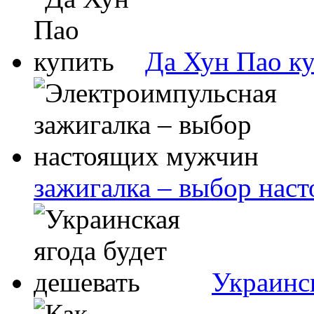
Да Хун Пао к
зажигалка – выбор нас
Украинск