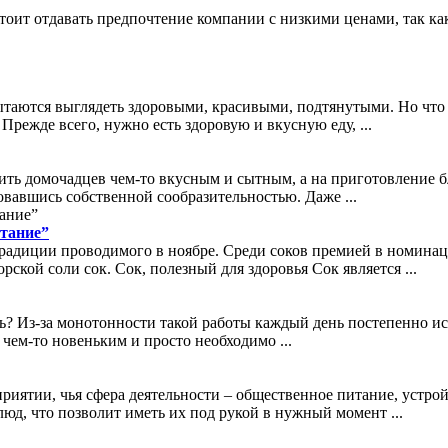
оит отдавать предпочтение компании с низкими ценами, так ка
ытаются выглядеть здоровыми, красивыми, подтянутыми. Но что 
режде всего, нужно есть здоровую и вкусную еду, ...
мить домочадцев чем-то вкусным и сытным, а на приготовление б
вавшись собственной сообразительностью. Даже ...
итание”
радиции проводимого в ноябре. Среди соков премией в номинац
кой соли сок. Сок, полезный для здоровья Сок является ...
ь? Из-за монотонности такой работы каждый день постепенно исч
 чем-то новеньким и просто необходимо ...
ятии, чья сфера деятельности – общественное питание, устройс
юд, что позволит иметь их под рукой в нужный момент ...