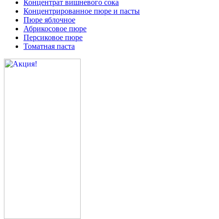
Концентрат вишневого сока
Концентрированное пюре и пасты
Пюре яблочное
Абрикосовое пюре
Персиковое пюре
Томатная паста