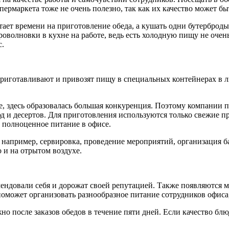
ермаркета тоже не очень полезно, так как их качество может бы
атает времени на приготовление обеда, а кушать одни бутерброд
оволновки в кухне на работе, ведь есть холодную пищу не очень
с.
риготавливают и привозят пищу в специальных контейнерах в л
е, здесь образовалась большая конкуренция. Поэтому компании п
д и десертов. Для приготовления используются только свежие п
т полноценное питание в офисе.
 например, сервировка, проведение мероприятий, организация ба
 и на отрытом воздухе.
ендовали себя и дорожат своей репутацией. Также появляются 
поможет организовать разнообразное питание сотрудников офиса
но после заказов обедов в течение пяти дней. Если качество блю