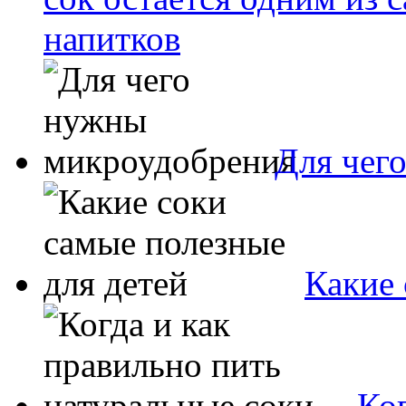
напитков
Для чег
Какие 
Ког