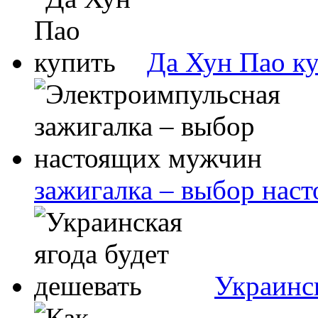
Да Хун Пао к
зажигалка – выбор нас
Украинск