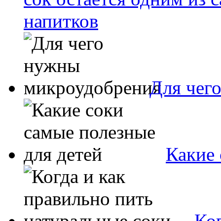
напитков
Для чег
Какие 
Ког