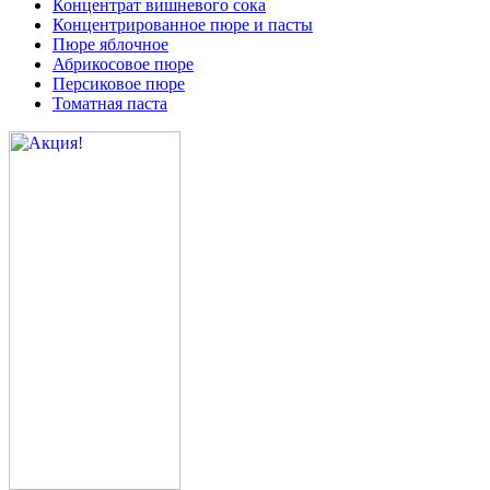
Концентрат вишневого сока
Концентрированное пюре и пасты
Пюре яблочное
Абрикосовое пюре
Персиковое пюре
Томатная паста