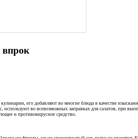
 впрок
улинарии, его добавляют во многие блюда в качестве изысканн
, используют во всевозможных заправках для салатов, при выпе
ющее и противовирусное средство.
днако ни фрукты, ни их свежеотжатый сок долго не хранятся. К