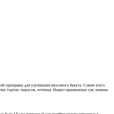
ой приправы для улучшения вкусового букета. Соком этого
чке тортов, пирогов, печенья. Нашел применение сок лимона
ак быть? Если лимонный сок хозяйке нужен нечасто и в