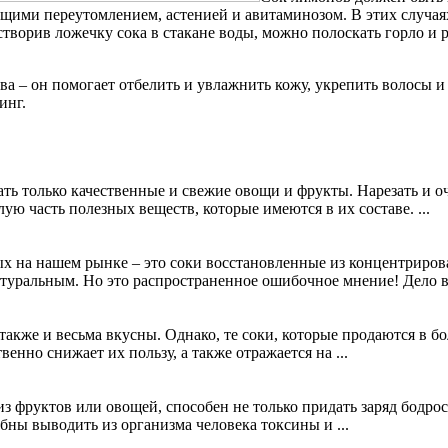
ющими переутомлением, астенией и авитаминозом. В этих случа
ворив ложечку сока в стакане воды, можно полоскать горло и ро
а – он помогает отбелить и увлажнить кожу, укрепить волосы и 
инг.
ть только качественные и свежие овощи и фрукты. Нарезать и оч
ую часть полезных веществ, которые имеются в их составе. ...
ных на нашем рынке – это соки восстановленные из концентриров
туральным. Но это распространенное ошибочное мнение! Дело в 
 также и весьма вкусны. Однако, те соки, которые продаются в 
енно снижает их пользу, а также отражается на ...
 из фруктов или овощей, способен не только придать заряд бодро
ны выводить из организма человека токсины и ...