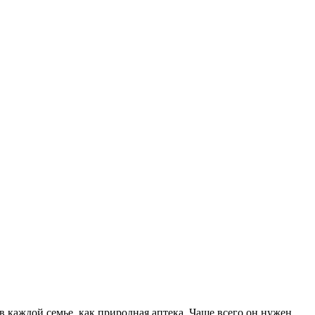
 каждой семье, как природная аптека. Чаще всего он нужен