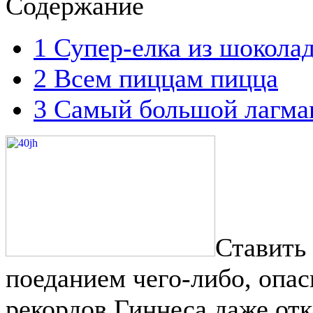
Содержание
1
Супер-елка из шокола
2
Всем пиццам пицца
3
Самый большой лагман
Ставить 
поеданием чего-либо, опас
рекордов Гиннеса даже отк