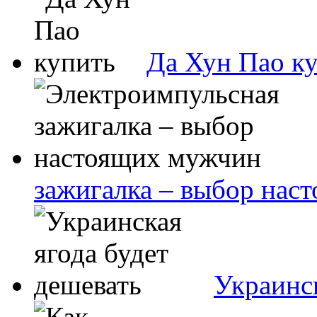
Да Хун Пао к
зажигалка – выбор нас
Украинск