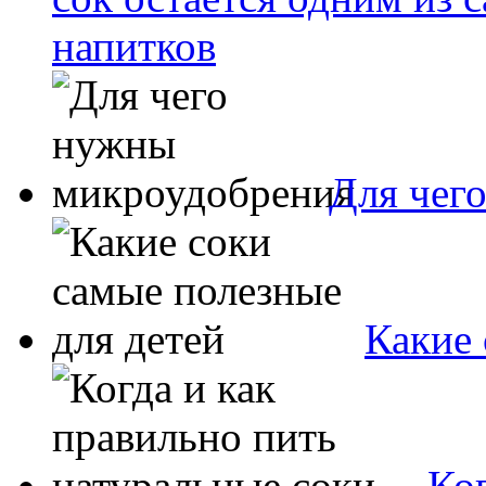
напитков
Для чег
Какие 
Ког