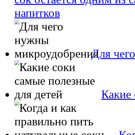
напитков
Для чег
Какие 
Ког