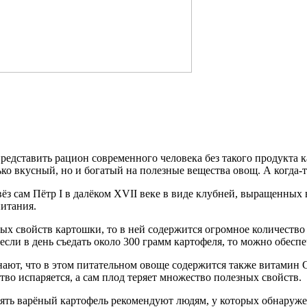
редставить рацион современного человека без такого продукта к
ько вкусный, но и богатый на полезные вещества овощ. А когда-
вёз сам Пётр І в далёком XVII веке в виде клубней, выращенных 
питания.
ных свойств картошки, то в ней содержится огромное количество
если в день съедать около 300 грамм картофеля, то можно обесп
нают, что в этом питательном овоще содержится также витамин С
тво испаряется, а сам плод теряет множество полезных свойств.
ять варёный картофель рекомендуют людям, у которых обнаружен