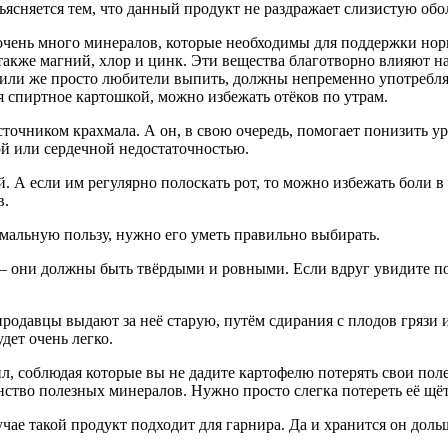
бъясняется тем, что данный продукт не раздражает слизистую об
очень много минералов, которые необходимы для поддержки нор
также магний, хлор и цинк. Эти вещества благотворно влияют н
 или же просто любители выпить, должны непременно употреблят
я спиртное картошкой, можно избежать отёков по утрам.
источником крахмала. А он, в свою очередь, помогает понизить 
ой или сердечной недостаточностью.
. А если им регулярно полоскать рот, то можно избежать боли в
в.
мальную пользу, нужно его уметь правильно выбирать.
– они должны быть твёрдыми и ровными. Если вдруг увидите поз
продавцы выдают за неё старую, путём сдирания с плодов грязи 
дет очень легко.
вил, соблюдая которые вы не дадите картофелю потерять свои поле
ство полезных минералов. Нужно просто слегка потереть её щёт
учае такой продукт подходит для гарнира. Да и хранится он доль