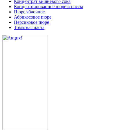
Концентрат вишневого сока
Концентрированное пюре и пасты
Пюре яблочное
Абрикосовое пюре
Персиковое пюре
Томатная паста