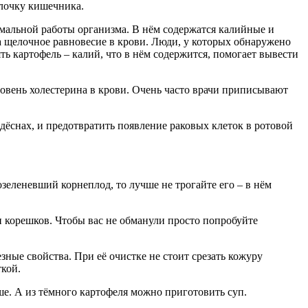
олочку кишечника.
мальной работы организма. В нём содержатся калийные и
а щелочное равновесие в крови. Люди, у которых обнаружено
ь картофель – калий, что в нём содержится, помогает вывести
уровень холестерина в крови. Очень часто врачи приписывают
 дёснах, и предотвратить появление раковых клеток в ротовой
еленевший корнеплод, то лучше не трогайте его – в нём
и корешков. Чтобы вас не обманули просто попробуйте
зные свойства. При её очистке не стоит срезать кожуру
кой.
ше. А из тёмного картофеля можно приготовить суп.