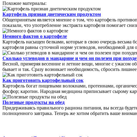
Похожие материалы:
Картофель признан диетическим продуктом
Общепринятым является мнение о том, что картофель противопо
показали, что употребление экстракта картофеля помогает сниз
Немного фактов о картофеле
Картофель насыщен белками, которые в свою очередь весьма бо
картофеля равны суточной норме углеводов, необходимой для орг
Сколько углеводов в мандарине и чем он полезен при похуд
Весной, примеряя весенние и летние вещи, многие с ужасом об
бывает и так. Сразу возникает необходимость, сбросить лишне
Как приготовить картофельный сок
Картофель богат пищевыми волокнами, протеинами, органическ
фосфор; каротин. Народная медицина приписывает сырому карт
Полезные продукты на обед
Придерживаясь правильного рациона питания, вы всегда будете
полноценного завтрака. Теперь же хотим обратить ваше вниман