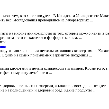
казан тем, кто хочет похудеть. В Канадском Университете Макги
ить вес. Исследования проводились на лабораторных ...
гаты на многие аминокислоты из тех, которые можно найти в рас
анизма, это же касается и фосфора с калием. ...
ении
наруживают о наличии нескольких лишних килограммов. Казалось
е. Одним из самых приемлемых вариантов похудения ...
ими кислотами и целым комплексом витаминов. Кроме того, в н
офельному соку лечебные и ...
 здоровы, полны сил и энергии, а также превосходно выглядеть.
ие на полноценный и здоровый обед. Какие продукты ...