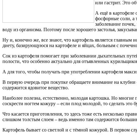
или гастрит. Это о
А ещё в картофеле 
фосфорные соли, а 
заболевание почек,
воду из организма. Поэтому после хорошего застолья, закусыва
Ну и, конечно же, все знают, что картофель является главным 
диету, базирующуюся на картофеле и яйцах, больным с почечн
Сок из картофеля помогает при заболевании дыхательных путей
полости, что особенно актуально для отъявленных курильщико
А для того, чтобы получать при употреблении картофеля макси
В первую очередь при покупке обращаете внимание на клубни 
содержится ядовитое вещество.
Наиболее полезна, естественно, молодая картошка. Но многие 
соскрести ногтем кожуру – если плод молодой, то сделать это бу
Что касается приготовления, то здесь тоже есть несколько пра
слишком толстым слоем – ведь именно там содержится большин
Картофель бывает со светлой и с тёмной кожурой. В первом сл