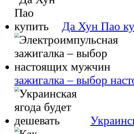
Да Хун Пао к
зажигалка – выбор нас
Украинск