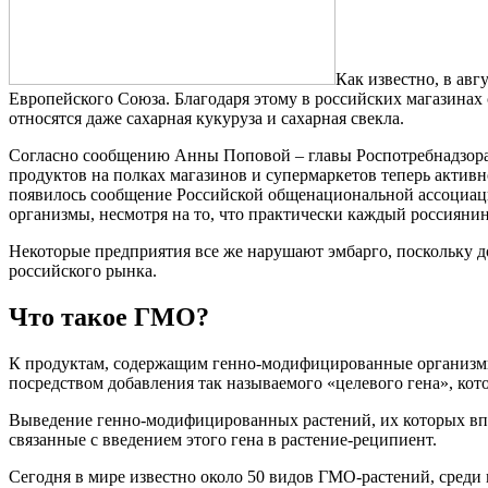
Как известно, в авг
Европейского Союза. Благодаря этому в российских магазина
относятся даже сахарная кукуруза и сахарная свекла.
Согласно сообщению Анны Поповой – главы Роспотребнадзора 
продуктов на полках магазинов и супермаркетов теперь актив
появилось сообщение Российской общенациональной ассоциаци
организмы, несмотря на то, что практически каждый россиянин
Некоторые предприятия все же нарушают эмбарго, поскольку 
российского рынка.
Что такое ГМО?
К продуктам, содержащим генно-модифицированные организмы,
посредством добавления так называемого «целевого гена», кот
Выведение генно-модифицированных растений, их которых впос
связанные с введением этого гена в растение-реципиент.
Сегодня в мире известно около 50 видов ГМО-растений, среди ко