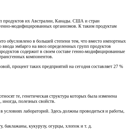
рупп продуктов их Австралии, Канады. США и стран
м генно-модифицированных организмов. К таким продуктам
то обусловлено в большей степени тем, что вместо импортных
о ввода эмбарго на ввоз определенных групп продуктов
 продуктов содержит в своем составе генно-модифицированные
 трансгенных компонентов.
вой, процент таких предприятий на сегодня составляет 27 %
носят те, генетическая структура которых была изменена
 иногда, полезных свойств.
в условиях лабораторий. Здесь должны проводиться и работы,
, баклажаны, кукурузу, огурцы, хлопок и т. д.