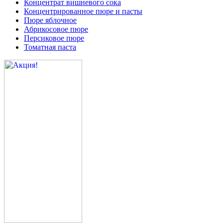
Концентрат вишневого сока
Концентрированное пюре и пасты
Пюре яблочное
Абрикосовое пюре
Персиковое пюре
Томатная паста