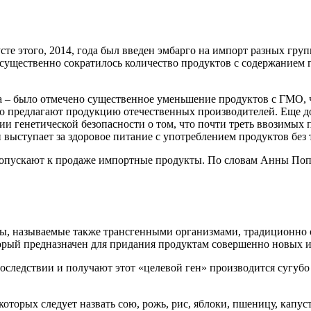
усте этого, 2014, года был введен эмбарго на импорт разных г
х существенно сократилось количество продуктов с содержание
– было отмечено существенное уменьшение продуктов с ГМО, ч
но предлагают продукцию отечественных производителей. Еще д
и генетической безопасности о том, что почти треть ввозимых
 выступает за здоровое питание с употреблением продуктов без
допускают к продаже импортные продукты. По словам Анны Попо
 называемые также трансгенными организмами, традиционно от
орый предназначен для придания продуктам совершенно новых и,
ледствии и получают этот «целевой ген» производится сугубо 
торых следует назвать сою, рожь, рис, яблоки, пшеницу, капусту