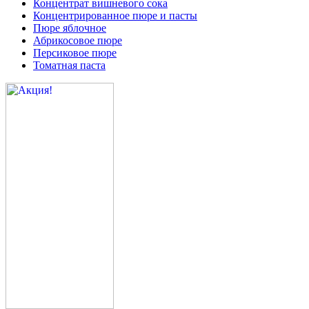
Концентрат вишневого сока
Концентрированное пюре и пасты
Пюре яблочное
Абрикосовое пюре
Персиковое пюре
Томатная паста