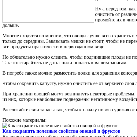
Ну а перед тем, ка
очистить от различ
промойте их в чист
дольше.
Многие сходятся во мнении, что овощи лучше всего хранить в м
только до середины. Завязывать мешки не стоит, чтобы не пер
все продукты практически в первозданном виде.
Но обязательно нужно следить, чтобы подгнившие плоды не поп
Так что старайтесь не дать гнили попасть к вашим запасам.
В погребе также можно разместить полки для хранения консерво
Чтобы сохранить капусту, нужно очистить её от верхнего слоя л
При хранении овощей могут возникнуть некоторые проблемы. На
из них, которые наибольшее подвержены негативному воздейств
Рассчитайте свои запасы так, чтобы к началу нового урожая от 
Похожие материалы:
Как сохранить полезные свойства овощей и фруктов
Во время процесса выбора, способа термической обработки, ка