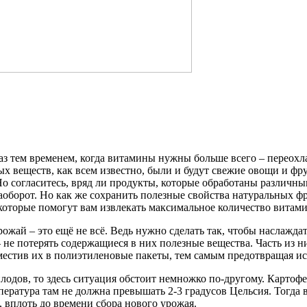
раз тем временем, когда витамины нужны больше всего – переох
х веществ, как всем известно, были и будут свежие овощи и фр
Но согласитесь, вряд ли продукты, которые обработаны различн
аоборот. Но как же сохранить полезные свойства натуральных ф
 которые помогут вам извлекать максимальное количество витами
ожай – это ещё не всё. Ведь нужно сделать так, чтобы наслажда
 не потерять содержащиеся в них полезные вещества. Часть из н
местив их в полиэтиленовые пакеты, тем самым предотвращая и
плодов, то здесь ситуация обстоит немножко по-другому. Картофе
пература там не должна превышать 2-3 градусов Цельсия. Тогда 
 вплоть до времени сбора нового урожая.