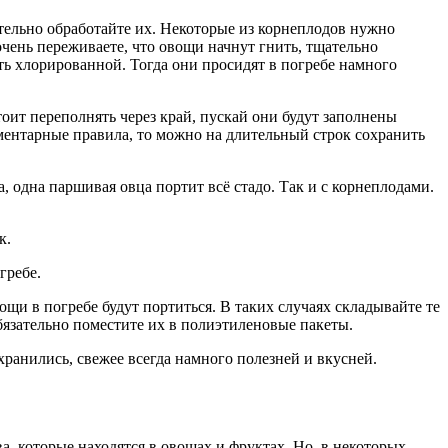
ительно обработайте их. Некоторые из корнеплодов нужно
очень переживаете, что овощи начнут гнить, тщательно
ть хлорированной. Тогда они просидят в погребе намного
тоит переполнять через край, пускай они будут заполнены
ементарные правила, то можно на длительный строк сохранить
, одна паршивая овца портит всё стадо. Так и с корнеплодами.
к.
гребе.
щи в погребе будут портиться. В таких случаях складывайте те
бязательно поместите их в полиэтиленовые пакеты.
 хранились, свежее всегда намного полезней и вкусней.
, которые находятся в овощах и фруктах. Но, в некоторых