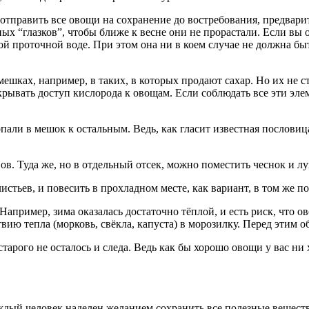
к отправить все овощи на сохранение до востребования, предвар
ных “глазков”, чтобы ближе к весне они не прорастали. Если вы 
ой проточной воде. При этом она ни в коем случае не должна бы
ешках, например, в таких, в которых продают сахар. Но их не с
екрывать доступ кислорода к овощам. Если соблюдать все эти эл
али в мешок к остальным. Ведь, как гласит известная пословица
в. Туда же, но в отдельный отсек, можно поместить чеснок и лу
истьев, и повесить в прохладном месте, как вариант, в том же по
пример, зима оказалась достаточно тёплой, и есть риск, что ово
ию тепла (морковь, свёкла, капуста) в морозилку. Перед этим о
старого не осталось и следа. Ведь как бы хорошо овощи у вас ни
ждый человек наделен желанием сохранить все полезные вещества