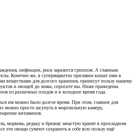
лаждения, инфекции, риск заразится гриппом. А главным
укты. Конечно же, в супермаркетах прилавки кишат ими в
ыми веществами для долгого хранения, принесут пользу нашему
руктов и овощей до зимы, спросите вы. Ниже приведены
нов из различных плодов и в холодное время года.
ться им можно было долгое время. При этом, главное для
их можно просто засунуть в морозильную камеру,
спарение витаминов.
ль, морковь, редьку и брюкву зачастую хранят в прохладном
все эти овощи сумеют сохранить в себе всю пользу ещё