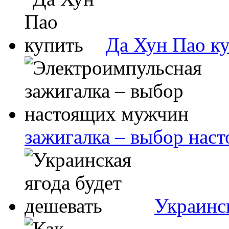
Да Хун Пао к
зажигалка – выбор нас
Украинск