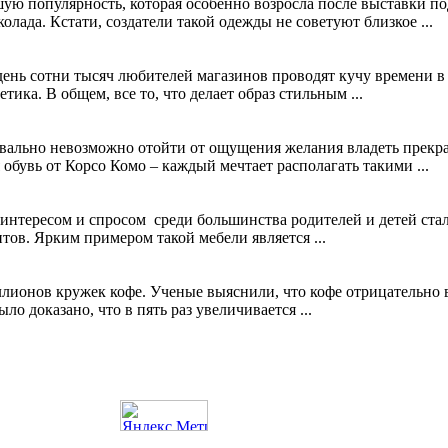
шую популярность, которая особенно возросла после выставки п
лада. Кстати, создатели такой одежды не советуют близкое ...
ень сотни тысяч любителей магазинов проводят кучу времени в 
тика. В общем, все то, что делает образ стильным ...
квально невозможно отойти от ощущения желания владеть прек
обувь от Корсо Комо – каждый мечтает располагать такими ...
 интересом и спросом среди большинства родителей и детей ста
ов. Ярким примером такой мебели является ...
лионов кружек кофе. Ученые выяснили, что кофе отрицательно вл
о доказано, что в пять раз увеличивается ...