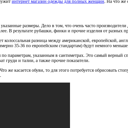
служит
интернет магазин одежды для полных женщин
. На что же
 в указанные размеры. Дело в том, что очень часто производите
так далее. В результате рубашки, финки и прочие изделия от разны
вует колоссальная разница между американской, европейской, ан
римерно 35-36 по европейским стандартам) будут немного мень
 по параметрам, указанным в сантиметрах. Это самый верный с
ат груди и талии, а также прочие показатели.
о же касается обуви, то для этого потребуется обрисовать стоп
.