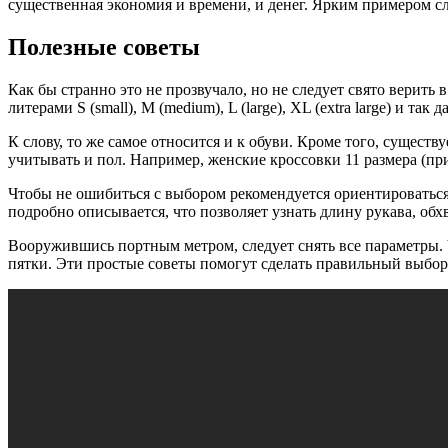
существенная экономия и времени, и денег. Ярким примером 
Полезные советы
Как бы странно это не прозвучало, но не следует свято верить
литерами S (small), M (medium), L (large), XL (extra large) и 
К слову, то же самое относится и к обуви. Кроме того, сущест
учитывать и пол. Например, женские кроссовки 11 размера (п
Чтобы не ошибиться с выбором рекомендуется ориентироваться
подробно описывается, что позволяет узнать длину рукава, обхв
Вооружившись портным метром, следует снять все параметры. Чт
пятки. Эти простые советы помогут сделать правильный выбор