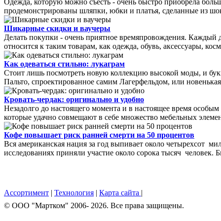
Одежда, которую можно съесть - очень быстро приобрела боль
продемонстрированы шляпки, юбки и платья, сделанные из шоко
Шикарные скидки и ваучеры
Делать покупки - очень приятное времяпровождения. Каждый д
относится к таким товарам, как одежда, обувь, аксессуары, косме
Как одеваться стильно: лукаграм
Стоит лишь посмотреть новую коллекцию высокой моды, и бу
Пальто, спроектированное самим Лагерфельдом, или новенькая 
Кровать-чердак: оригинально и удобно
Незадолго до настоящего момента и в настоящее время особым
которые удачно совмещают в себе множество мебельных элемент
Кофе повышает риск ранней смерти на 50 процентов
Вся американская нация за год выпивает около четырехсот мил
исследованиях приняли участие около сорока тысяч человек. Был
Ассортимент
|
Технология
|
Карта сайта
|
© OOO "Мартком" 2006- 2026. Все права защищены.