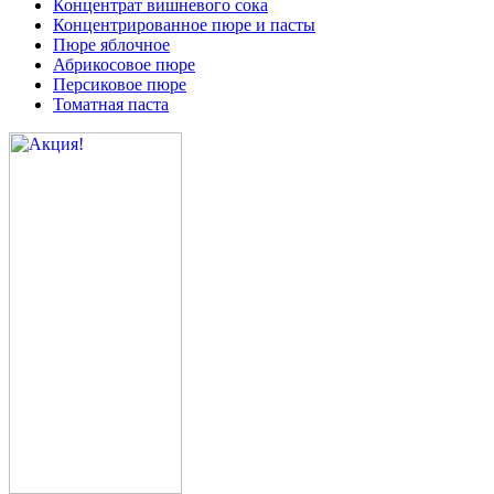
Концентрат вишневого сока
Концентрированное пюре и пасты
Пюре яблочное
Абрикосовое пюре
Персиковое пюре
Томатная паста