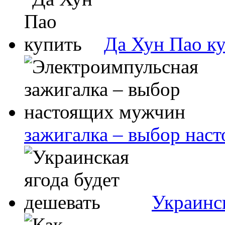
Да Хун Пао к
зажигалка – выбор нас
Украинск