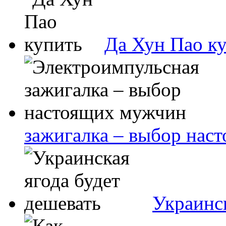
Да Хун Пао к
зажигалка – выбор нас
Украинск