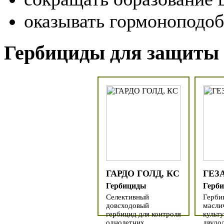
оказывать гормоноподоб
Гербициды для защиты 
ГАРДО ГОЛД, КС
ГЕЗА
Гербициды
Герб
Селективный
Герби
довсходовый
масли
гербицид для контроля
культ
однолетних
двудо