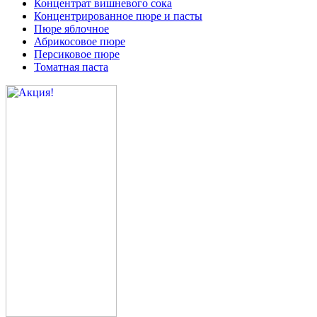
Концентрат вишневого сока
Концентрированное пюре и пасты
Пюре яблочное
Абрикосовое пюре
Персиковое пюре
Томатная паста