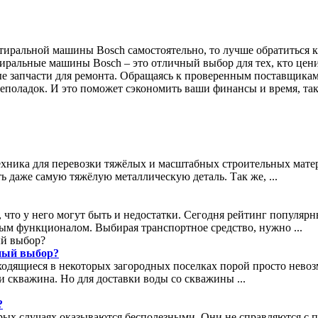
стиральной машины Bosch самостоятельно, то лучше обратиться 
иральные машины Bosch – это отличный выбор для тех, кто цени
е запчасти для ремонта. Обращаясь к проверенным поставщикам 
 неполадок. И это поможет сэкономить ваши финансы и время, та
хника для перевозки тяжёлых и масштабных строительных матер
 даже самую тяжёлую металлическую деталь. Так же, ...
 что у него могут быть и недостатки. Сегодня рейтинг популярн
ным функционалом. Выбирая транспортное средство, нужно ...
ьный выбор?
аходящиеся в некоторых загородных поселках порой просто нев
и скважина. Но для доставки воды со скважины ...
?
рых случаях оказываются бесполезными. Они не справляются с 