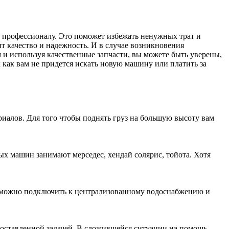
к профессионалу. Это поможет избежать ненужных трат и
т качество и надежность. И в случае возникновения
и используя качественные запчасти, вы можете быть уверены,
к как вам не придется искать новую машину или платить за
иалов. Для того чтобы поднять груз на большую высоту вам
ых машин занимают мерседес, хендай солярис, тойота. Хотя
озможно подключить к централизованному водоснабжению и
поставленной задачей. В сложившейся ситуации на помощь